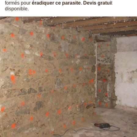
formés pour
éradiquer ce parasite
.
Devis gratui
t
disponible.