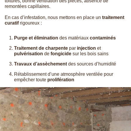
toitures, bonne ventilation des pièces, absence de
remontées capillaires.
En cas d’infestation, nous mettons en place un
traitement
curatif
rigoureux :
Purge et élimination
des matériaux
contaminés
Traitement de charpente
par
injection
et
pulvérisation
de
fongicide
sur les bois sains
Travaux d’assèchement
des sources d’humidité
Rétablissement d’une atmosphère ventilée pour
empêcher toute
prolifération