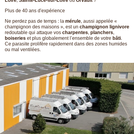
Loire
,
Sainte-Luce-sur-Loire
ou
Orvault
?
Plus de 40 ans d'expérience
Ne perdez pas de temps : la
mérule
, aussi appelée «
champignon des maisons », est un
champignon lignivore
redoutable qui attaque vos
charpentes
,
planchers
,
boiseries
et plus globalement l’ensemble de votre
bâti
.
Ce parasite prolifère rapidement dans des zones humides
ou mal ventilées.