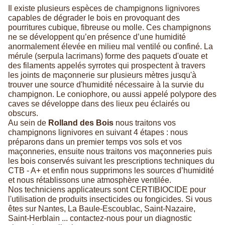
Il existe plusieurs espèces de champignons lignivores
capables de dégrader le bois en provoquant des
pourritures cubique, fibreuse ou molle. Ces champignons
ne se développent qu’en présence d’une humidité
anormalement élevée en milieu mal ventilé ou confiné. La
mérule (serpula lacrimans) forme des paquets d'ouate et
des filaments appelés syrrotes qui prospectent à travers
les joints de maçonnerie sur plusieurs mètres jusqu'à
trouver une source d'humidité nécessaire à la survie du
champignon. Le coniophore, ou aussi appelé polypore des
caves se développe dans des lieux peu éclairés ou
obscurs.
Au sein de
Rolland des Bois
nous traitons vos
champignons lignivores en suivant 4 étapes : nous
préparons dans un premier temps vos sols et vos
maçonneries, ensuite nous traitons vos maçonneries puis
les bois conservés suivant les prescriptions techniques du
CTB - A+ et enfin nous supprimons les sources d’humidité
et nous rétablissons une atmosphère ventilée.
Nos techniciens applicateurs sont CERTIBIOCIDE pour
l'utilisation de produits insecticides ou fongicides. Si vous
êtes sur Nantes, La Baule-Escoublac, Saint-Nazaire,
Saint-Herblain ... contactez-nous pour un diagnostic