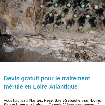
Devis gratuit pour le traitement
mérule en Loire-Atlantique
Vous habitez à
Nantes
,
Rezé
,
Saint-Sébastien-sur-Loire
,
Sainte-Luce-sur-Loire
ou
Orvault
? Vous avez remarqué