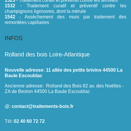
1523
- Traitement curatif et préventif contre les termites
1532
- Traitement curatif et préventif contre les
champignons lignivores, dont la mérule
1542
- Assèchement des murs par traitement des
remontées capillaires
INFOS
Rolland des bois Loire-Atlantique
Nouvelle adresse:
11 allée des petits brivins 44500 La
Baule Escoublac
Ancienne adresse:
Rolland des Bois 82 av. des Noëlles -
ZA de Beslon 44500 La Baule Escoublac
@:
contact@traitements-bois.fr
Tél:
02 40 60 72 72