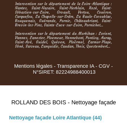
Intervention sur le département de la Loire-Atlantique :
Nantes, Saint-Nazaire, Saint-Herblain, Rezé, Saint-
Sébastien-sur-Loire, Orvault, Vertou, Couëron,
Carquefou, La Chapelle-sur-Erdre, La Baule-Escoublac,
Bouguenais, Guérande, Pornic, Châteaubriant, Saint-
Brevin-les-Pins, Sainte-Luce-sur-Loire, Pornichet…
Intervention sur le département du Morbihan : Lorient,
Vannes, Lanester, Ploemeur, Hennebont, Pontivy, Auray,
Saint-Avé, Guidel, Quéven, Ploërmel, Larmor-Plage,
Séné, Sarzeau, Languidic, Caudan, Theix, Questembert…
Mentions légales
-
Transparence IA
-
CGV
-
N°SIRET: 82224988400013
ROLLAND DES BOIS - Nettoyage façade
Nettoyage façade Loire Atlantique (44)