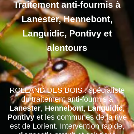
Traitement anti-fourmis à
Lanester, Hennebont,
Languidic, Pontivy et
alentours
ROLLAND DES BOIS : spécialiste
du traitement anti-fourmis à
Lanester
,
Hennebont
,
Languidic
,
Pontivy
et les communes de la rive
est de Lorient. Intervention rapide,