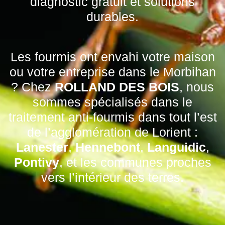
diagnostic gratuit et solutions
durables.
Les fourmis ont envahi votre maison
ou votre entreprise dans le Morbihan
? Chez
ROLLAND DES BOIS
, nous
sommes spécialisés dans le
traitement anti-fourmis dans tout l’est
de l’agglomération de Lorient :
Lanester
,
Hennebont
,
Languidic
,
Pontivy
, et les communes proches
vers l’intérieur des terres.