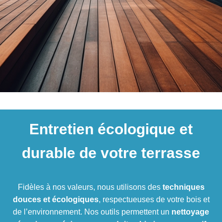
Entretien écologique et
durable de votre terrasse
Fidèles à nos valeurs, nous utilisons des
techniques
douces et écologiques
, respectueuses de votre bois et
de l’environnement. Nos outils permettent un
nettoyage